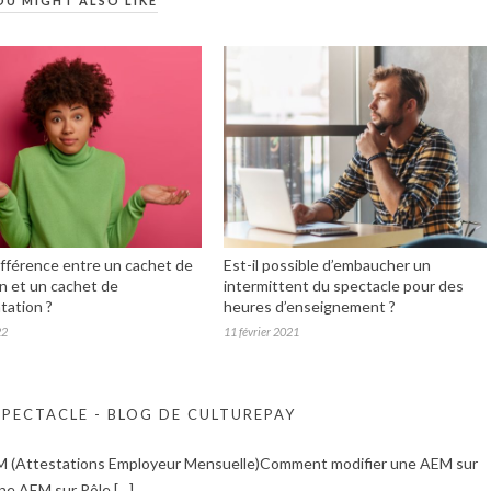
OU MIGHT ALSO LIKE
ifférence entre un cachet de
Est-il possible d’embaucher un
on et un cachet de
intermittent du spectacle pour des
tation ?
heures d’enseignement ?
22
11 février 2021
SPECTACLE - BLOG DE CULTUREPAY
 AEM (Attestations Employeur Mensuelle)Comment modifier une AEM sur
ne AEM sur Pôle […]