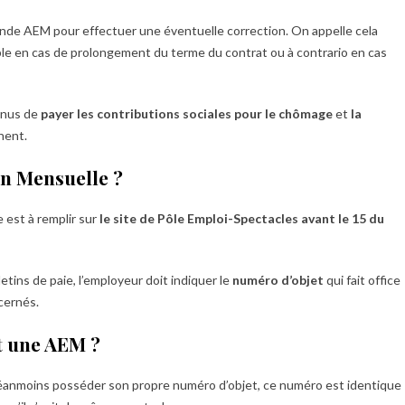
onde AEM pour effectuer une éventuelle correction. On appelle cela
ple en cas de prolongement du terme du contrat ou à contrario en cas
enus de
payer les contributions sociales pour le chômage
et
la
hent.
on Mensuelle ?
e est à remplir sur
le site de Pôle Emploi-Spectacles avant le 15 du
letins de paie, l’employeur doit indiquer le
numéro d’objet
qui fait office
ncernés.
t une AEM ?
éanmoins posséder son propre numéro d’objet, ce numéro est identique