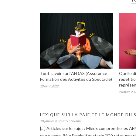
Y
Tout savoir sur l’AFDAS (Assurance
Quelle d
Formation des Activités du Spectacle)
répétiti
représen
19 avril 2022
24 mars 20
LEXIQUE SUR LA PAIE ET LE MONDE DU 
18 janvier 2022 at 9 h 56 min
[…] Articles sur le sujet : Mieux comprendre les
son espace Pôle Emploi Spectacle ?Où retrouver u