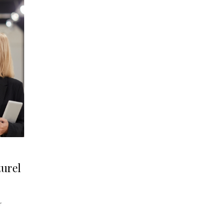
turel
r