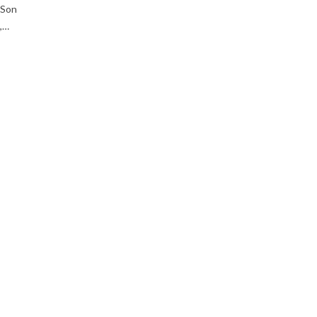
. Son
,…