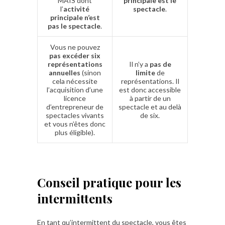
MAIS dont
principale est le
l’
activité
spectacle
.
principale n’est
pas le spectacle
.
Vous ne pouvez
pas excéder six
représentations
Il n’y a
pas de
annuelles
(sinon
limite
de
cela nécessite
représentations. Il
l’acquisition d’une
est donc accessible
licence
à partir de un
d’entrepreneur de
spectacle et au delà
spectacles vivants
de six.
et vous n’êtes donc
plus éligible).
Conseil pratique pour les
intermittents
En tant qu’intermittent du spectacle, vous êtes