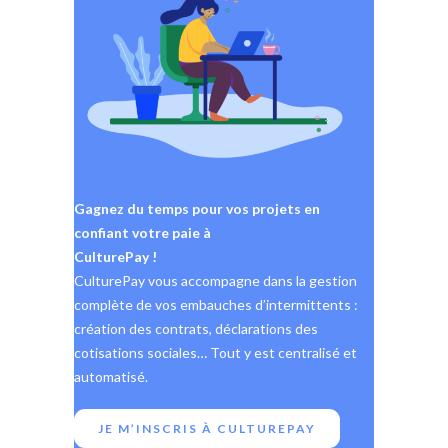
Gagnez du temps pour vos projets en
confiant votre paie à
CulturePay !
CulturePay vous accompagne dans la gestion
complète de vos embauches d’intermittents :
création des contrats, déclarations des
cotisations sociales… Tout y est centralisé et
automatisé.
JE M’INSCRIS À CULTUREPAY